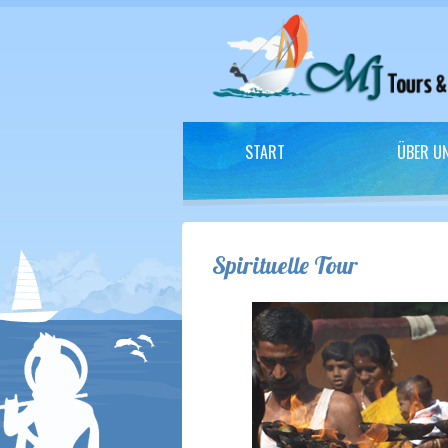
START
ÜBER U
Spirituelle Tour
einzigartiges Ritual in Südindi